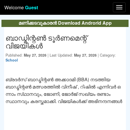
Welcome
Guest
മണിക്കടവുകാരൻ Download Androrid App
ബാഡ്മിന്റൺ ടൂർണമെന്റ്
വിജയികൾ
Published:
May 27, 2026
| Last Updated:
May 27, 2026
| Category:
School
ബ്രദർസ്‌ ബാഡ്മിന്റൺ അക്കാദമി (BBA) നടത്തിയ
ബാഡ്മിന്റൺ മത്സരത്തിൽ വിനീഷ് , റിഷിൽ എന്നിവർ ഒ
ന്നാം സ്‌ഥാനവും, ജോണി, ജോർജ് സഖ്യം രണ്ടാം
സ്ഥാനവും കരസ്തമാക്കി. വിജയികൾക്ക് അഭിനന്ദനങ്ങൾ