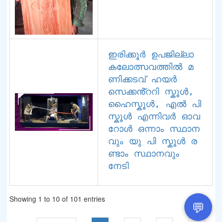
ഇരിക്കൂർ ഉപജില്ലാ 
കലോത്സവത്തിൽ മ
ണിക്കടവ് ഹയർ 
സെക്കൻ്ററി സ്കൂൾ, 
ഹൈസ്കൂൾ, എൽ പി 
സ്കൂൾ എന്നിവർ ഓവ
റോൾ ഒന്നാം സ്ഥാന
വും യു പി സ്കൂൾ ര
ണ്ടാം സ്ഥാനവും 
നേടി
Showing 1 to 10 of 101 entries
💬