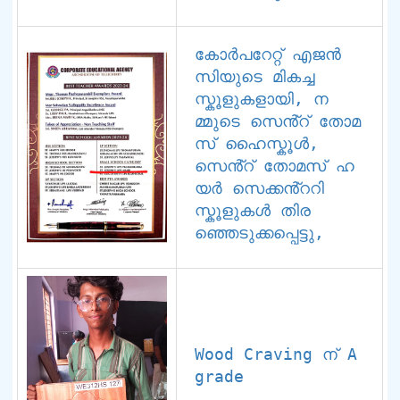
കോർപറേറ്റ് എജൻ
സിയുടെ മികച്ച 
സ്കൂളുകളായി, ന
മ്മുടെ സെൻ്റ് തോമ
സ് ഹൈസ്കൂൾ, 
സെൻ്റ് തോമസ് ഹ
യർ സെക്കൻ്ററി 
സ്കൂളുകൾ തിര
ഞ്ഞെടുക്കപ്പെട്ടു,
Wood Craving ന് A 
grade