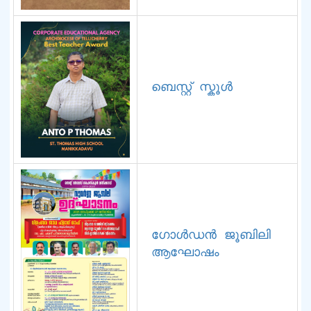
ബെസ്റ്റ് സ്കൂൾ
ഗോൾഡൻ ജൂബിലി 
ആഘോഷം 