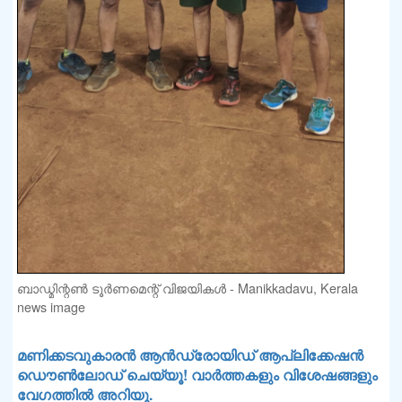
ബാഡ്മിന്റൺ ടൂർണമെന്റ് വിജയികൾ - Manikkadavu, Kerala
news image
മണിക്കടവുകാരൻ ആൻഡ്രോയിഡ് ആപ്ലിക്കേഷൻ
ഡൌൺലോഡ് ചെയ്യൂ! വാർത്തകളും വിശേഷങ്ങളും
വേഗത്തിൽ അറിയൂ.