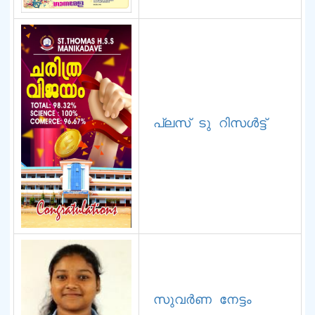
പ്ലസ് ടു റിസൾട്ട്‌ 
സുവർണ നേട്ടം